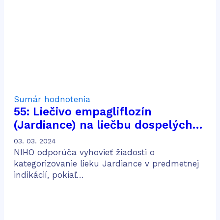
karcinómom z renálnych buniek
po predchádzajúcej liečbe
Sumár hodnotenia
55: Liečivo empagliflozín
(Jardiance) na liečbu dospelých
pacientov s chronickou chorobou
03. 03. 2024
obličiek
NIHO odporúča vyhovieť žiadosti o
kategorizovanie lieku Jardiance v predmetnej
indikácií, pokiaľ…