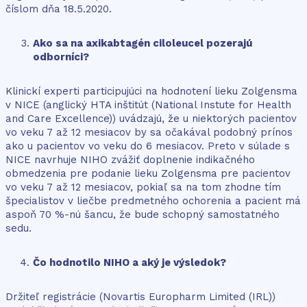
číslom dňa 18.5.2020.
Ako sa na axikabtagén ciloleucel pozerajú
odborníci?
Klinickí experti participujúci na hodnotení lieku Zolgensma
v NICE (anglický HTA inštitút (National Instute for Health
and Care Excellence)) uvádzajú, že u niektorých pacientov
vo veku 7 až 12 mesiacov by sa očakával podobný prínos
ako u pacientov vo veku do 6 mesiacov. Preto v súlade s
NICE navrhuje NIHO zvážiť doplnenie indikačného
obmedzenia pre podanie lieku Zolgensma pre pacientov
vo veku 7 až 12 mesiacov, pokiaľ sa na tom zhodne tím
špecialistov v liečbe predmetného ochorenia a pacient má
aspoň 70 %-nú šancu, že bude schopný samostatného
sedu.
Čo hodnotilo NIHO a aký je výsledok?
Držiteľ registrácie (Novartis Europharm Limited (IRL))