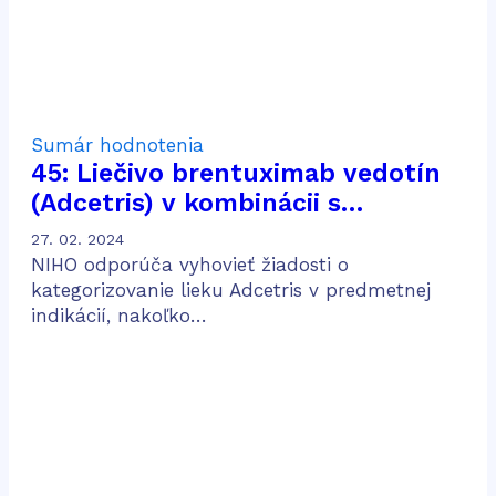
Sumár hodnotenia
45: Liečivo brentuximab vedotín
(Adcetris) v kombinácii s
doxorubicínom, vinblastínom a
27. 02. 2024
dakarbazínom (AVD) na liečbu
NIHO odporúča vyhovieť žiadosti o
dospelých pacientov s predtým
kategorizovanie lieku Adcetris v predmetnej
indikácií, nakoľko…
neliečeným CD30 pozitívnym
Hodgkinovým lymfómom v štádiu
IV