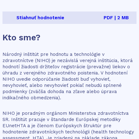
Stiahnuť hodnotenie
PDF | 2 MB
Kto sme?
Národný inštitút pre hodnotu a technológie v
zdravotníctve (NIHO) je nezávislá verejná inštitúcia, ktorá
hodnotí žiadosti držiteľov registrácie (prevažne) liekov o
úhradu z verejného zdravotného poistenia. V hodnotení
NIHO uvedie odporúčanie žiadosti buď vyhovieť,
nevyhovieť, alebo nevyhovieť pokiaľ nebudú splnené
podmienky (zväčša dohoda na zľave alebo úprava
indikačného obmedzenia).
NIHO je poradným orgánom Ministerstva zdravotníctva
SR. Inštitút pracuje v štandarde Európskej metodiky
EUnetHTA a je členom Európskych štruktúr pre
hodnotenie zdravotníckych technológii (health technology
assessment, HTA). Je zriadený na základe zákona