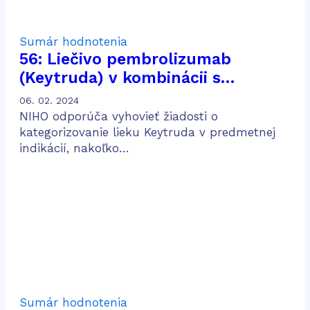
Sumár hodnotenia
56: Liečivo pembrolizumab
(Keytruda) v kombinácii s
chemoterapiou obsahujúcou
06. 02. 2024
pemetrexed a platinu na liečbu
NIHO odporúča vyhovieť žiadosti o
dospelých pacientov v prvej línii
kategorizovanie lieku Keytruda v predmetnej
indikácií, nakoľko…
metastatického neskvamózneho
nemalobunkového karcinómu
pľúc
Sumár hodnotenia