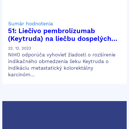
Sumár hodnotenia
51: Liečivo pembrolizumab
(Keytruda) na liečbu dospelých
pacientov s metastatickým
22. 12. 2023
kolorektálnym karcinómom
NIHO odporúča vyhovieť žiadosti o rozšírenie
indikačného obmedzenia lieku Keytruda o
indikáciu metastatický kolorektálny
karcinóm…