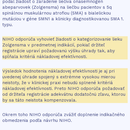
podal žiadosť o zaradenie liečiva onasemnogén
abeparvovek (Zolgensma) na liečbu pacientov s 5q
spinálnou muskulárnou atrofiou (SMA) s bialelickou
mutáciou v géne SMN1 a klinicky diagnostikovanou SMA 1.
typu.
NIHO odporúča vyhovieť žiadosti o kategorizovanie lieku
Zolgensma v predmetnej indikácií, pokiaľ držiteľ
registrácie upraví požadovanú výšku úhrady tak, aby
spĺňala kritériá nákladovej efektívnosti.
Výsledok hodnotenia nákladovej efektívnosti je aj pri
uvedenej úhrade spojený s extrémne vysokou mierou
neistoty, že v klinickej praxi nebudú splnené kritériá
nákladovej efektívnosti. Preto NIHO odporúča požadovať
od držiteľa registrácie adekvátnu dodatočnú zľavu, ktorou
by sa táto neistota kompenzovala.
Okrem toho NIHO odporúča zvážiť doplnenie indikačného
obmedzenia podľa návrhu NIHO.