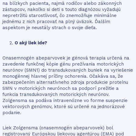
na blízkych pacienta, najmä rodičov alebo zákonných
zástupcov, nakoľko si deti s touto diagnózou vyžadujú
nepretržitú starostlivosť, čo znemožňuje minimálne
jednému z nich pracovať na plný úväzok. Ďalším
aspektom je neustály strach o svoje dieťa.
O aký liek ide?
Onasemnogén abeparvovek je génová terapia určená na
zavedenie funkčnej kópie génu prežívania motorických
neurónov (SMN1) do transdukovaných buniek na vyriešenie
monogénnej hlavnej príčiny ochorenia. Očakáva sa, že
zabezpečením alternatívneho zdroja produkcie proteínu
SMN v motorických neurónoch sa podporí prežitie a
funkcia transdukovaných motorických neurónov.
Zolgensma sa podáva intravenózne vo forme suspenzie
vektorových genómov, ktoré sú určené na jednorázové
podanie.
Liek Zolgensma (onasemnogén abeparvovek) bol
registrovaný Európskou liekovou agentúrou (EMA) pod