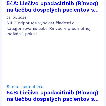
54A: Liečivo upadacitinib (Rinvoq)
na liečbu dospelých pacientov so
stredne ťažkou až ťažkou
26. 01. 2024
aktívnou ulceróznou kolitídou po
NIHO odporúča vyhovieť žiadosti o
predošlej konvenčnej a biologickej
kategorizovanie lieku Rinvoq v predmetnej
indikácií, pokiaľ…
liečbe
Sumár hodnotenia
54B: Liečivo upadacitinib (Rinvoq)
na liečbu dospelých pacientov so
stredne ťažkou až ťažkou