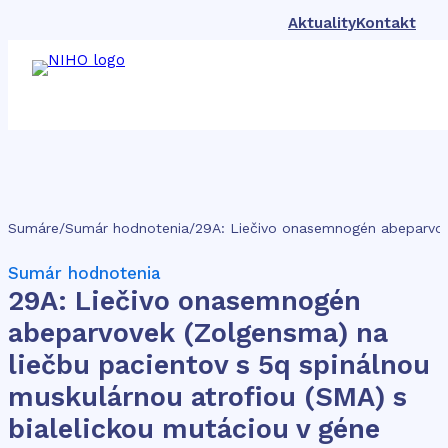
Aktuality
Kontakt
Sumáre
/
Sumár hodnotenia
/
Sumár hodnotenia
29A: Liečivo onasemnogén
abeparvovek (Zolgensma) na
liečbu pacientov s 5q spinálnou
muskulárnou atrofiou (SMA) s
bialelickou mutáciou v géne