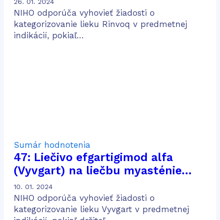
26. 01. 2024
aktívnou Crohnovou chorobou po
NIHO odporúča vyhovieť žiadosti o
predošlej konvenčnej a biologickej
kategorizovanie lieku Rinvoq v predmetnej
indikácií, pokiaľ…
liečbe
Sumár hodnotenia
47: Liečivo efgartigimod alfa
(Vyvgart) na liečbu myasténie
gravis
10. 01. 2024
NIHO odporúča vyhovieť žiadosti o
kategorizovanie lieku Vyvgart v predmetnej