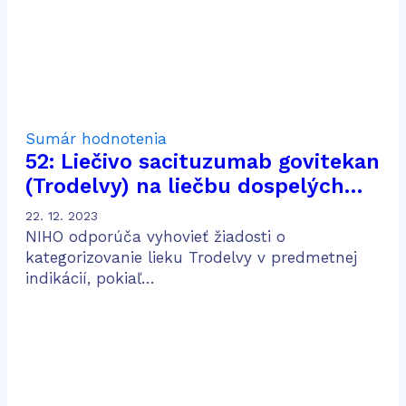
Sumár hodnotenia
52: Liečivo sacituzumab govitekan
(Trodelvy) na liečbu dospelých
pacientov s pokročilým trojito
22. 12. 2023
negatívnym karcinómom prsníka,
NIHO odporúča vyhovieť žiadosti o
ktorí podstúpili dve alebo viac
kategorizovanie lieku Trodelvy v predmetnej
indikácií, pokiaľ…
systémových terapií