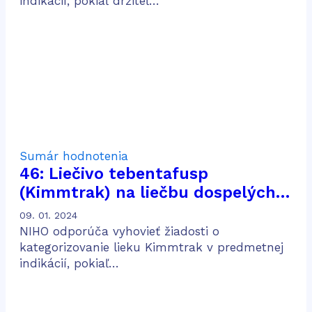
indikácií, pokiaľ držiteľ…
Sumár hodnotenia
46: Liečivo tebentafusp
(Kimmtrak) na liečbu dospelých
pacientov s neresekovateľným
09. 01. 2024
alebo metastatickým uveálnym
NIHO odporúča vyhovieť žiadosti o
melanómom
kategorizovanie lieku Kimmtrak v predmetnej
indikácií, pokiaľ…