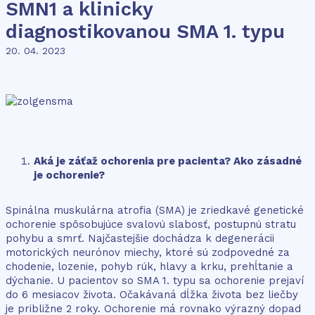
SMN1 a klinicky
diagnostikovanou SMA 1. typu
20. 04. 2023
Aká je záťaž ochorenia pre pacienta? Ako zásadné
je ochorenie?
Spinálna muskulárna atrofia (SMA) je zriedkavé genetické
ochorenie spôsobujúce svalovú slabosť, postupnú stratu
pohybu a smrť. Najčastejšie dochádza k degenerácii
motorických neurónov miechy, ktoré sú zodpovedné za
chodenie, lozenie, pohyb rúk, hlavy a krku, prehĺtanie a
dýchanie. U pacientov so SMA 1. typu sa ochorenie prejaví
do 6 mesiacov života. Očakávaná dĺžka života bez liečby
je približne 2 roky. Ochorenie má rovnako výrazný dopad