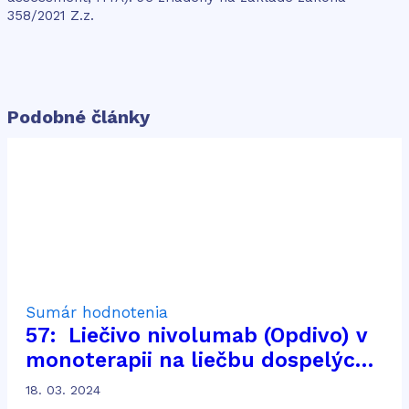
358/2021 Z.z.
Podobné články
Sumár hodnotenia
57: Liečivo nivolumab (Opdivo) v
monoterapii na liečbu dospelých
pacientov s pokročilým
18. 03. 2024