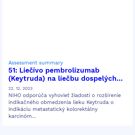
Assessment summary
51: Liečivo pembrolizumab
(Keytruda) na liečbu dospelých
pacientov s metastatickým
22. 12. 2023
kolorektálnym karcinómom
NIHO odporúča vyhovieť žiadosti o rozšírenie
indikačného obmedzenia lieku Keytruda o
indikáciu metastatický kolorektálny
karcinóm…