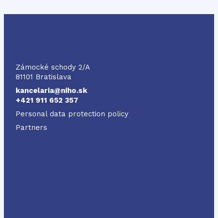
NIHO
Zámocké schody 2/A
81101 Bratislava
kancelaria@niho.sk
+421 911 652 357
Personal data protection policy
Partners
Odkaz