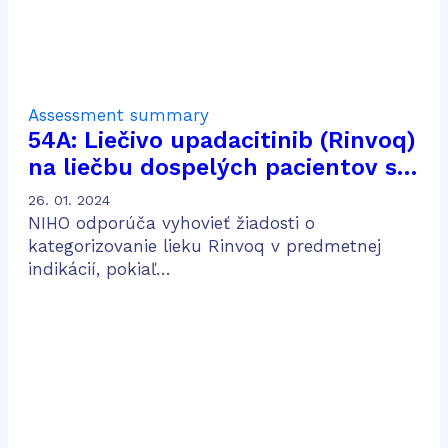
Assessment summary
54A: Liečivo upadacitinib (Rinvoq)
na liečbu dospelých pacientov so
stredne ťažkou až ťažkou
26. 01. 2024
aktívnou ulceróznou kolitídou po
NIHO odporúča vyhovieť žiadosti o
predošlej konvenčnej a biologickej
kategorizovanie lieku Rinvoq v predmetnej
indikácií, pokiaľ…
liečbe