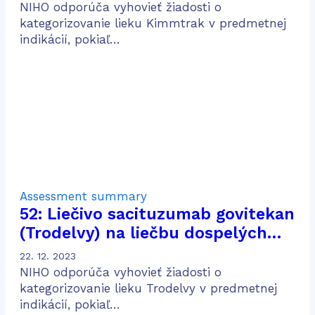
alebo metastatickým uveálnym
NIHO odporúča vyhovieť žiadosti o
melanómom
kategorizovanie lieku Kimmtrak v predmetnej
indikácií, pokiaľ…
Assessment summary
52: Liečivo sacituzumab govitekan
(Trodelvy) na liečbu dospelých
pacientov s pokročilým trojito
22. 12. 2023
negatívnym karcinómom prsníka,
NIHO odporúča vyhovieť žiadosti o
ktorí podstúpili dve alebo viac
kategorizovanie lieku Trodelvy v predmetnej
indikácií, pokiaľ…
systémových terapií