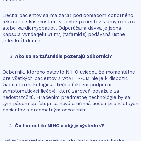
Liečba pacientov sa má začať pod dohľadom odborného
lekára so skúsenosťami v liečbe pacientov s amyloidózou
alebo kardiomyopatiou. Odporúčaná dávka je jedna
kapsula Vyndaqelu 61 mg (tafamidis) podávaná ústne
jedenkrát denne.
Ako sa na tafamidis pozerajú odborníci?
Odborník, ktorého oslovilo NIHO uviedol, že momentálne
pre všetkých pacientov s wtATTR-CM nie je k dispozícii
žiadna farmakologická liečba (okrem podpornej
symptomatickej liečby), ktorú zároveň považuje za
nedostatočnú. Hradením predmetnej technológie by sa
tým pádom sprístupnila nová a účinná liečba pre všetkých
pacientov s predmetným ochorením.
Čo hodnotilo NIHO a aký je výsledok?