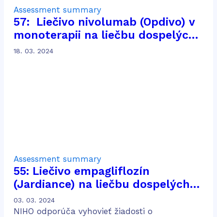
Assessment summary
57: Liečivo nivolumab (Opdivo) v
monoterapii na liečbu dospelých
pacientov s pokročilým
18. 03. 2024
karcinómom z renálnych buniek
po predchádzajúcej liečbe
Assessment summary
55: Liečivo empagliflozín
(Jardiance) na liečbu dospelých
pacientov s chronickou chorobou
03. 03. 2024
obličiek
NIHO odporúča vyhovieť žiadosti o