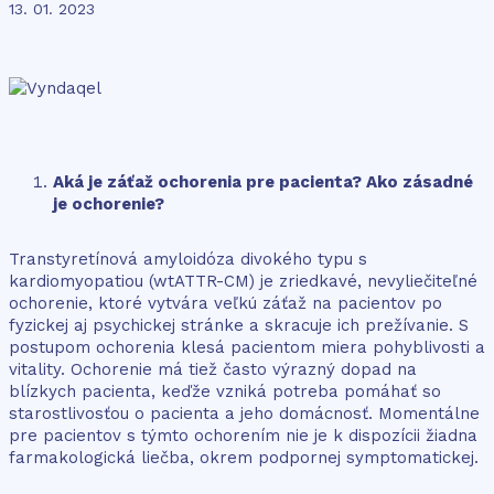
13. 01. 2023
Aká je záťaž ochorenia pre pacienta? Ako zásadné
je ochorenie?
Transtyretínová amyloidóza divokého typu s
kardiomyopatiou (wtATTR-CM) je zriedkavé, nevyliečiteľné
ochorenie, ktoré vytvára veľkú záťaž na pacientov po
fyzickej aj psychickej stránke a skracuje ich prežívanie. S
postupom ochorenia klesá pacientom miera pohyblivosti a
vitality. Ochorenie má tiež často výrazný dopad na
blízkych pacienta, keďže vzniká potreba pomáhať so
starostlivosťou o pacienta a jeho domácnosť. Momentálne
pre pacientov s týmto ochorením nie je k dispozícii žiadna
farmakologická liečba, okrem podpornej symptomatickej.