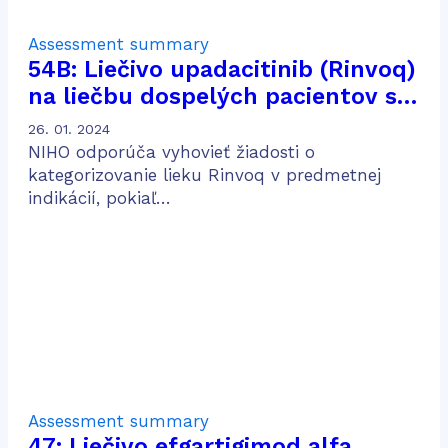
Assessment summary
54B: Liečivo upadacitinib (Rinvoq)
na liečbu dospelých pacientov so
stredne ťažkou až ťažkou
26. 01. 2024
aktívnou Crohnovou chorobou po
NIHO odporúča vyhovieť žiadosti o
predošlej konvenčnej a biologickej
kategorizovanie lieku Rinvoq v predmetnej
indikácií, pokiaľ…
liečbe
Assessment summary
47: Liečivo efgartigimod alfa