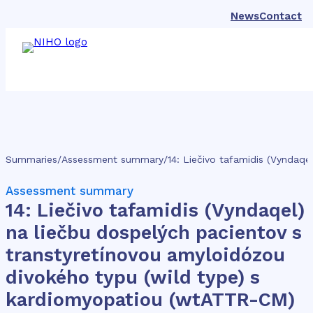
News
Contact
Summaries
/
Assessment summary
/
Assessment summary
14: Liečivo tafamidis (Vyndaqel)
na liečbu dospelých pacientov s
transtyretínovou amyloidózou
divokého typu (wild type) s
kardiomyopatiou (wtATTR-CM)