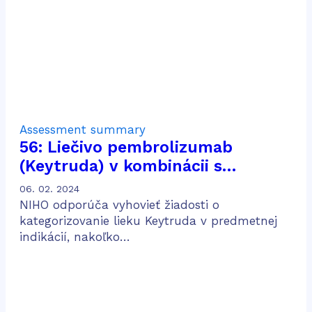
IV
Assessment summary
56: Liečivo pembrolizumab
(Keytruda) v kombinácii s
chemoterapiou obsahujúcou
06. 02. 2024
pemetrexed a platinu na liečbu
NIHO odporúča vyhovieť žiadosti o
dospelých pacientov v prvej línii
kategorizovanie lieku Keytruda v predmetnej
indikácií, nakoľko…
metastatického neskvamózneho
nemalobunkového karcinómu
pľúc