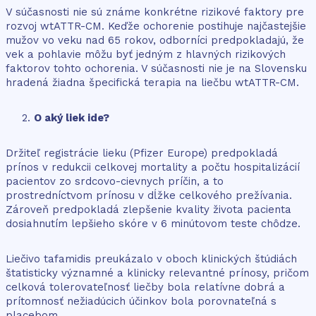
V súčasnosti nie sú známe konkrétne rizikové faktory pre
rozvoj wtATTR-CM. Keďže ochorenie postihuje najčastejšie
mužov vo veku nad 65 rokov, odborníci predpokladajú, že
vek a pohlavie môžu byť jedným z hlavných rizikových
faktorov tohto ochorenia. V súčasnosti nie je na Slovensku
hradená žiadna špecifická terapia na liečbu wtATTR-CM.
O aký liek ide?
Držiteľ registrácie lieku (Pfizer Europe) predpokladá
prínos v redukcii celkovej mortality a počtu hospitalizácií
pacientov zo srdcovo-cievnych príčin, a to
prostredníctvom prínosu v dĺžke celkového prežívania.
Zároveň predpokladá zlepšenie kvality života pacienta
dosiahnutím lepšieho skóre v 6 minútovom teste chôdze.
Liečivo tafamidis preukázalo v oboch klinických štúdiách
štatisticky významné a klinicky relevantné prínosy, pričom
celková tolerovateľnosť liečby bola relatívne dobrá a
prítomnosť nežiadúcich účinkov bola porovnateľná s
placebom.