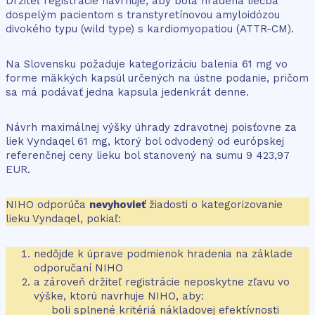
Držiteľ registrácie navrhuje, aby bola hradená liečba
dospelým pacientom s transtyretínovou amyloidózou
divokého typu (wild type) s kardiomyopatiou (ATTR-CM).
Na Slovensku požaduje kategorizáciu balenia 61 mg vo
forme mäkkých kapsúl určených na ústne podanie, pričom
sa má podávať jedna kapsula jedenkrát denne.
Návrh maximálnej výšky úhrady zdravotnej poisťovne za
liek Vyndaqel 61 mg, ktorý bol odvodený od európskej
referenčnej ceny lieku bol stanovený na sumu 9 423,97
EUR.
NIHO odporúča
nevyhovieť
žiadosti o kategorizovanie
lieku Vyndaqel, pokiaľ:
nedôjde k úprave podmienok hradenia na základe
odporučaní NIHO
a zároveň držiteľ registrácie neposkytne zľavu vo
výške, ktorú navrhuje NIHO, aby:
boli splnené kritériá nákladovej efektívnosti