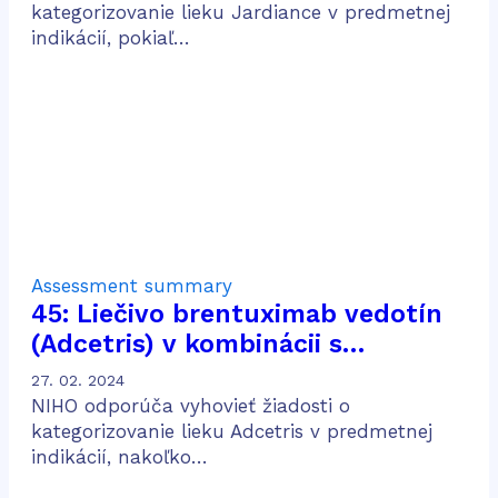
kategorizovanie lieku Jardiance v predmetnej
indikácií, pokiaľ…
Assessment summary
45: Liečivo brentuximab vedotín
(Adcetris) v kombinácii s
doxorubicínom, vinblastínom a
27. 02. 2024
dakarbazínom (AVD) na liečbu
NIHO odporúča vyhovieť žiadosti o
dospelých pacientov s predtým
kategorizovanie lieku Adcetris v predmetnej
indikácií, nakoľko…
neliečeným CD30 pozitívnym
Hodgkinovým lymfómom v štádiu