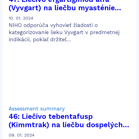
(Vyvgart) na liečbu myasténie
gravis
10. 01. 2024
NIHO odporúča vyhovieť žiadosti o
kategorizovanie lieku Vyvgart v predmetnej
indikácií, pokiaľ držiteľ…
Assessment summary
46: Liečivo tebentafusp
(Kimmtrak) na liečbu dospelých
pacientov s neresekovateľným
09. 01. 2024