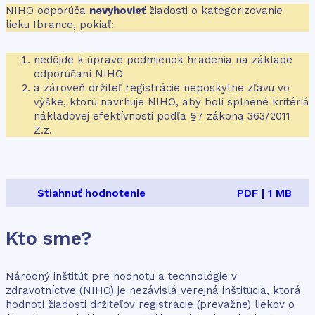
NIHO odporúča
nevyhovieť
žiadosti o kategorizovanie
lieku Ibrance, pokiaľ:
nedôjde k úprave podmienok hradenia na základe
odporúčaní NIHO
a zároveň držiteľ registrácie neposkytne zľavu vo
výške, ktorú navrhuje NIHO, aby boli splnené kritériá
nákladovej efektívnosti podľa §7 zákona 363/2011
Z.z.
Stiahnuť hodnotenie
PDF | 1 MB
Kto sme?
Národný inštitút pre hodnotu a technológie v
zdravotníctve (NIHO) je nezávislá verejná inštitúcia, ktorá
hodnotí žiadosti držiteľov registrácie (prevažne) liekov o