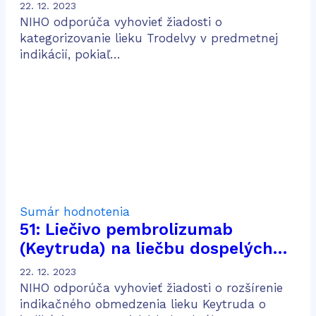
pacientov s pokročilým trojito
22. 12. 2023
negatívnym karcinómom prsníka,
NIHO odporúča vyhovieť žiadosti o
ktorí podstúpili dve alebo viac
kategorizovanie lieku Trodelvy v predmetnej
indikácií, pokiaľ…
systémových terapií
Sumár hodnotenia
51: Liečivo pembrolizumab
(Keytruda) na liečbu dospelých
pacientov s metastatickým
22. 12. 2023
kolorektálnym karcinómom
NIHO odporúča vyhovieť žiadosti o rozšírenie
indikačného obmedzenia lieku Keytruda o