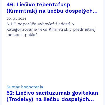
46: Liečivo tebentafusp
(Kimmtrak) na liečbu dospelých
pacientov s neresekovateľným
09. 01. 2024
alebo metastatickým uveálnym
NIHO odporúča vyhovieť žiadosti o
melanómom
kategorizovanie lieku Kimmtrak v predmetnej
indikácií, pokiaľ…
Sumár hodnotenia
52: Liečivo sacituzumab govitekan
(Trodelvy) na liečbu dospelých