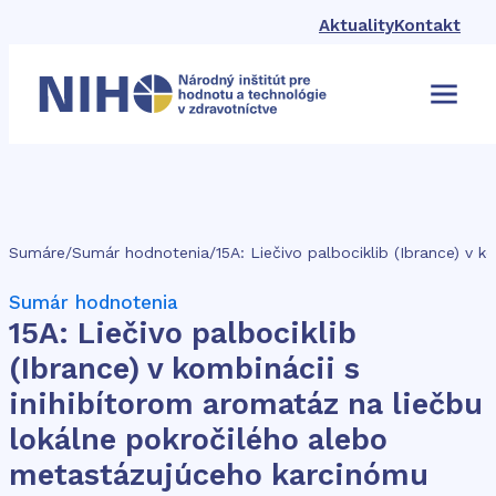
Aktuality
Kontakt
Sumáre
/
Sumár hodnotenia
/
Sumár hodnotenia
15A: Liečivo palbociklib
(Ibrance) v kombinácii s
inihibítorom aromatáz na liečbu
lokálne pokročilého alebo
metastázujúceho karcinómu