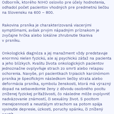
Odborník, ktorého NIHO oslovilo pre účely hodnotenia,
odhadol počet pacientov vhodných pre predmetnú liečbu
na Slovensku na 600 – 800.
Rakovina prsníka je charakterizovaná viacerými
symptómami, avšak prvým nápadným príznakom je
zvyčajne hrčka alebo lokálne zhrubnutie tkaniva
v prsníku.
Onkologická diagnóza a jej manažment vždy predstavuje
enormnú nielen fyzickú, ale aj psychickú záťaž na pacienta
a jeho blízkych. Kvalitu života onkologických pacientov
jednoznačne ovplyvňuje strach zo smrti alebo relapsu
ochorenia. Navyše, pri pacientkach trpiacich karcinómom
prsníka je špecifickým následkom liečby strata alebo
deformácia prsníka, symbolu ženskosti, ktorá má výrazný
dopad na sebavedomie ženy z dôvodu osobného pocitu
zníženej fyzickej príťažlivosti, čo následne môže ovplyvniť
nadväzovanie známostí, či sexuálny život. S pocitom
menejcennosti a neustálym strachom sa potom spája
vyvinutie depresie, úzkosti, poruchy spánku, či znížený