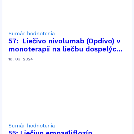
Sumár hodnotenia
57: Liečivo nivolumab (Opdivo) v
monoterapii na liečbu dospelých
pacientov s pokročilým
18. 03. 2024
karcinómom z renálnych buniek
po predchádzajúcej liečbe
Sumár hodnotenia
55: Liečivo empagliflozín