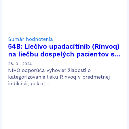
Sumár hodnotenia
54B: Liečivo upadacitinib (Rinvoq)
na liečbu dospelých pacientov so
stredne ťažkou až ťažkou
26. 01. 2024
aktívnou Crohnovou chorobou po
NIHO odporúča vyhovieť žiadosti o
predošlej konvenčnej a biologickej
kategorizovanie lieku Rinvoq v predmetnej
indikácií, pokiaľ…
liečbe