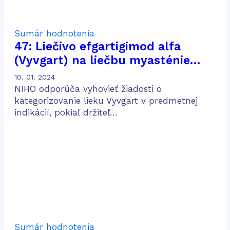
Sumár hodnotenia
47: Liečivo efgartigimod alfa
(Vyvgart) na liečbu myasténie
gravis
10. 01. 2024
NIHO odporúča vyhovieť žiadosti o
kategorizovanie lieku Vyvgart v predmetnej
indikácií, pokiaľ držiteľ…
Sumár hodnotenia