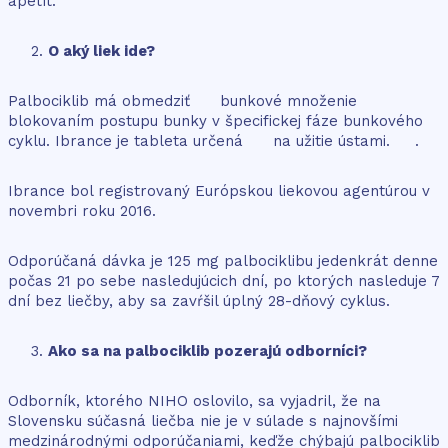
apetít.
O aký liek ide?
Palbociklib má obmedziť bunkové množenie
blokovaním postupu bunky v špecifickej fáze bunkového
cyklu. Ibrance je tableta určená na užitie ústami. .
Ibrance bol registrovaný Európskou liekovou agentúrou v
novembri roku 2016.
Odporúčaná dávka je 125 mg palbociklibu jedenkrát denne
počas 21 po sebe nasledujúcich dní, po ktorých nasleduje 7
dní bez liečby, aby sa zavŕšil úplný 28-dňový cyklus.
Ako sa na palbociklib pozerajú odborníci?
Odborník, ktorého NIHO oslovilo, sa vyjadril, že na
Slovensku súčasná liečba nie je v súlade s najnovšími
medzinárodnými odporúčaniami, keďže chýbajú palbociklib