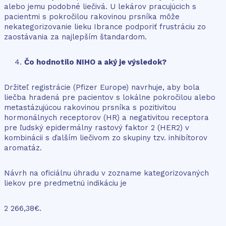
alebo jemu podobné liečivá. U lekárov pracujúcich s
pacientmi s pokročilou rakovinou prsníka môže
nekategorizovanie lieku Ibrance podporiť frustráciu zo
zaostávania za najlepším štandardom.
Čo hodnotilo NIHO a aký je výsledok?
Držiteľ registrácie (Pfizer Europe) navrhuje, aby bola
liečba hradená pre pacientov s lokálne pokročilou alebo
metastázujúcou rakovinou prsníka s pozitivitou
hormonálnych receptorov (HR) a negativitou receptora
pre ľudský epidermálny rastový faktor 2 (HER2) v
kombinácii s ďalším liečivom zo skupiny tzv. inhibítorov
aromatáz.
Návrh na oficiálnu úhradu v zozname kategorizovaných
liekov pre predmetnú indikáciu je
2 266,38€.