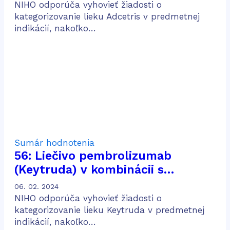
dakarbazínom (AVD) na liečbu
NIHO odporúča vyhovieť žiadosti o
dospelých pacientov s predtým
kategorizovanie lieku Adcetris v predmetnej
indikácií, nakoľko…
neliečeným CD30 pozitívnym
Hodgkinovým lymfómom v štádiu
IV
Sumár hodnotenia
56: Liečivo pembrolizumab
(Keytruda) v kombinácii s
chemoterapiou obsahujúcou
06. 02. 2024
pemetrexed a platinu na liečbu
NIHO odporúča vyhovieť žiadosti o
dospelých pacientov v prvej línii
kategorizovanie lieku Keytruda v predmetnej
indikácií, nakoľko…
metastatického neskvamózneho