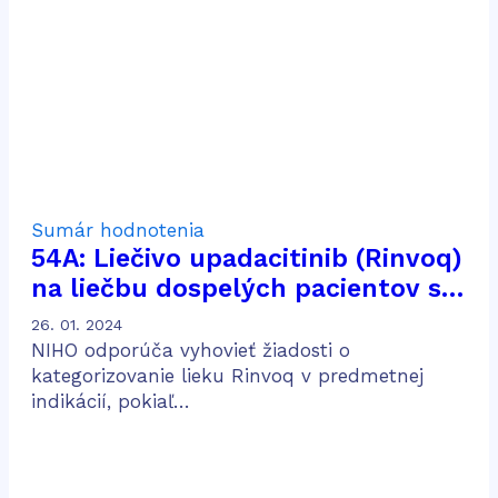
nemalobunkového karcinómu
pľúc
Sumár hodnotenia
54A: Liečivo upadacitinib (Rinvoq)
na liečbu dospelých pacientov so
stredne ťažkou až ťažkou
26. 01. 2024
aktívnou ulceróznou kolitídou po
NIHO odporúča vyhovieť žiadosti o
predošlej konvenčnej a biologickej
kategorizovanie lieku Rinvoq v predmetnej
indikácií, pokiaľ…
liečbe