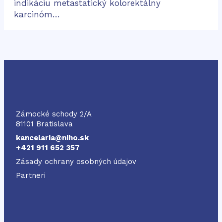
indikáciu metastatický kolorektálny
karcinóm…
NIHO
Zámocké schody 2/A
81101 Bratislava
kancelaria@niho.sk
+421 911 652 357
Zásady ochrany osobných údajov
Partneri