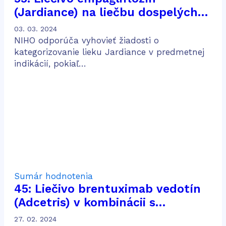
(Jardiance) na liečbu dospelých
pacientov s chronickou chorobou
03. 03. 2024
obličiek
NIHO odporúča vyhovieť žiadosti o
kategorizovanie lieku Jardiance v predmetnej
indikácií, pokiaľ…
Sumár hodnotenia
45: Liečivo brentuximab vedotín
(Adcetris) v kombinácii s
doxorubicínom, vinblastínom a
27. 02. 2024