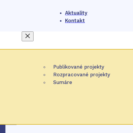
Aktuality
Kontakt
O nás
4
Publikované projekty
NIHO
Projekty
Rozpracované projekty
Čo je HTA
Participácia
Sumáre
Zverejňovanie
Úlohy NIHO
Pracovná metóda
Partnerské organizácie