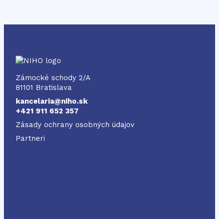
NIHO
Zámocké schody 2/A
81101 Bratislava
kancelaria@niho.sk
+421 911 652 357
Zásady ochrany osobných údajov
Partneri
Odkaz