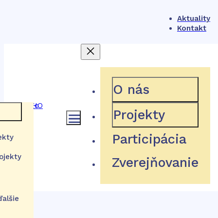
Aktuality
Kontakt
404
O nás
Projekty
 rámec
Participácia
ekty
Hľadaná stránka neexistuje
ojekty
Zverejňovanie
a
stém
tútu
Návrat domov
izácie
ďalšie