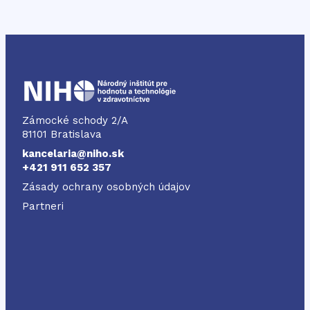
NIHO
Zámocké schody 2/A
81101 Bratislava
kancelaria@niho.sk
+421 911 652 357
Zásady ochrany osobných údajov
Partneri