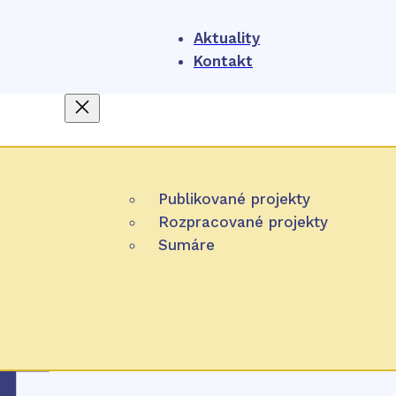
Aktuality
Kontakt
O nás
4
NIHO
Publikované projekty
Projekty
Čo je HTA
Rozpracované projekty
Participácia
Sumáre
Úlohy NIHO
Zverejňovanie
Pracovná metóda
Partnerské organizácie