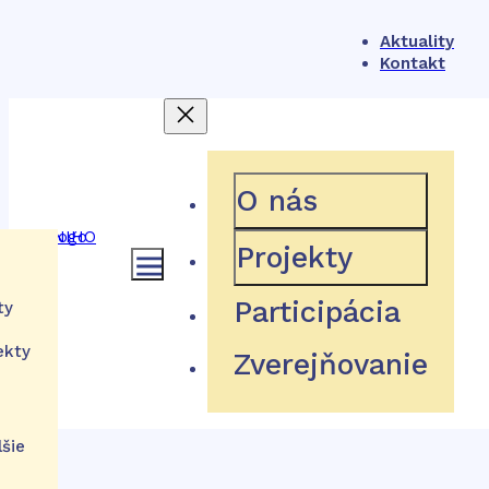
Aktuality
Kontakt
404
O nás
Projekty
ámec
Participácia
ty
Hľadaná stránka neexistuje
ekty
Zverejňovanie
ém
tu
Návrat domov
ácie
lšie