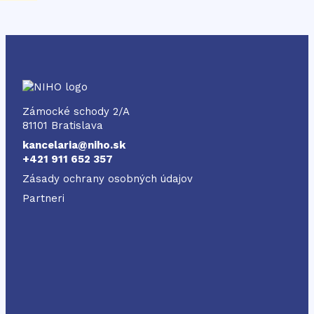
NIHO
Zámocké schody 2/A
81101 Bratislava
kancelaria@niho.sk
+421 911 652 357
Zásady ochrany osobných údajov
Partneri
Odkaz