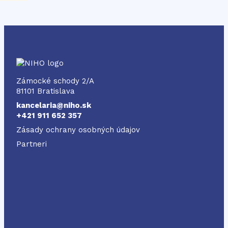
NIHO
Zámocké schody 2/A
81101 Bratislava
kancelaria@niho.sk
+421 911 652 357
Zásady ochrany osobných údajov
Partneri
Odkaz