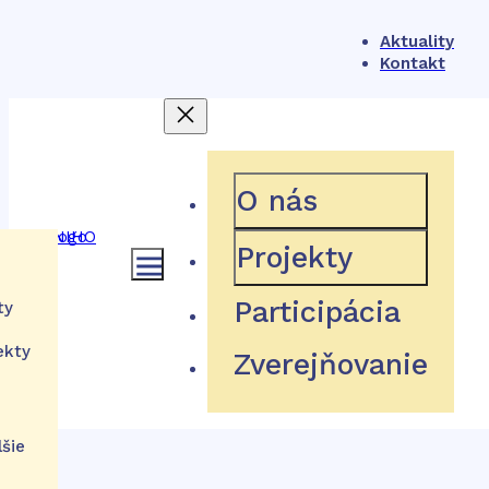
Aktuality
Kontakt
404
O nás
Projekty
ámec
Participácia
ty
Hľadaná stránka neexistuje
ekty
Zverejňovanie
ém
tu
Návrat domov
ácie
lšie