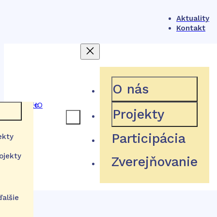
Aktuality
Kontakt
404
O nás
Projekty
 rámec
Participácia
ekty
Hľadaná stránka neexistuje
ojekty
Zverejňovanie
a
stém
tútu
Návrat domov
izácie
ďalšie