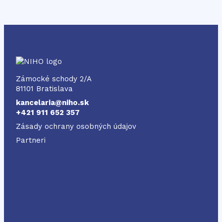
NIHO
Zámocké schody 2/A
81101 Bratislava
kancelaria@niho.sk
+421 911 652 357
Zásady ochrany osobných údajov
Partneri
Odkaz