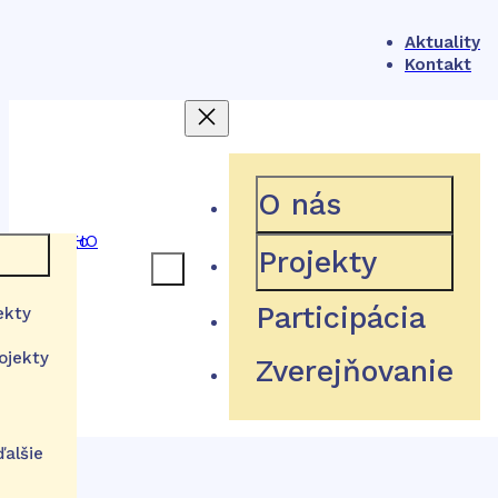
Aktuality
Kontakt
404
O nás
Projekty
 rámec
Participácia
ekty
Hľadaná stránka neexistuje
ojekty
Zverejňovanie
a
stém
tútu
Návrat domov
izácie
ďalšie