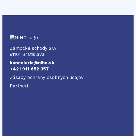
NIHO
Zámocké schody 2/A
81101 Bratislava
kancelaria@niho.sk
+421 911 652 357
Zásady ochrany osobných údajov
Partneri
Odkaz