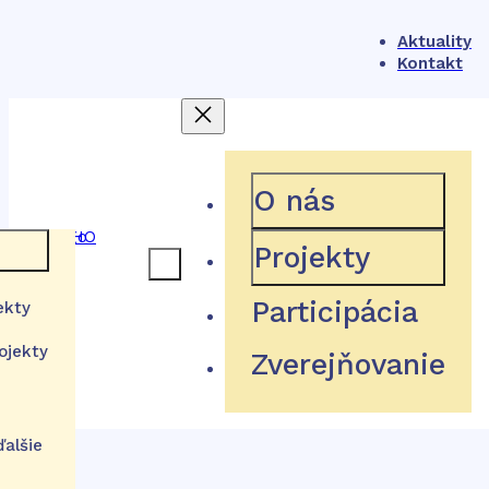
Aktuality
Kontakt
404
O nás
Projekty
 rámec
Participácia
ekty
Hľadaná stránka neexistuje
ojekty
Zverejňovanie
a
stém
tútu
Návrat domov
izácie
ďalšie