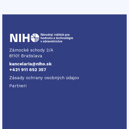
NIHO
Zámocké schody 2/A
81101 Bratislava
kancelaria@niho.sk
+421 911 652 357
Zásady ochrany osobných údajov
Partneri