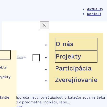
Značka:
Evusheld
Aktuality
Kontakt
O nás
24: Liečivá tixagevimab a
cilgavimab (Evusheld) na
Projekty
preexpozičnú profylaxiu
 rámec
Participácia
ochorenia COVID-19
ekty
ojekty
Zverejňovanie
a
stém
tútu
izácie
ďalšie
NIHO odporúča nevyhovieť žiadosti o kategorizovanie lieku
Evusheld v predmetnej indikácií, lebo…