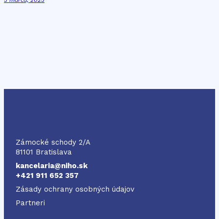
3 marca, 2023
NIHO
Zámocké schody 2/A
81101 Bratislava
kancelaria@niho.sk
+421 911 652 357
Zásady ochrany osobných údajov
Partneri