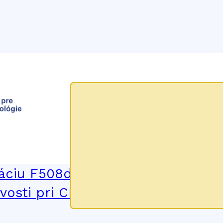
or
a elexakaftor (Kaftrio) v kombináci
u pacientov s cystickou fibrózou 
áciu F508del na géne pre
osti pri CF