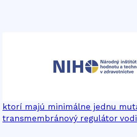
Značka:
tezakaft
38: Liečivo ivakaftor, tezakaftor 
ivakaftorom (Kalydeco), na liečb
ktorí majú minimálne jednu mut
transmembránový regulátor vodiv