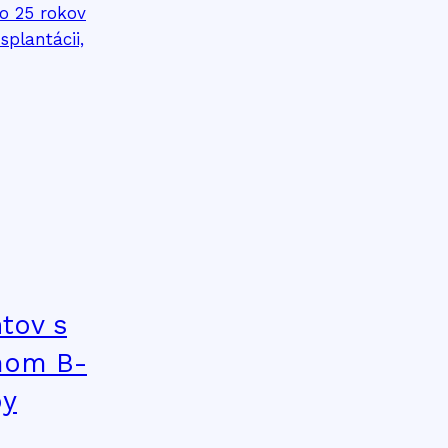
tov s
mom B-
by