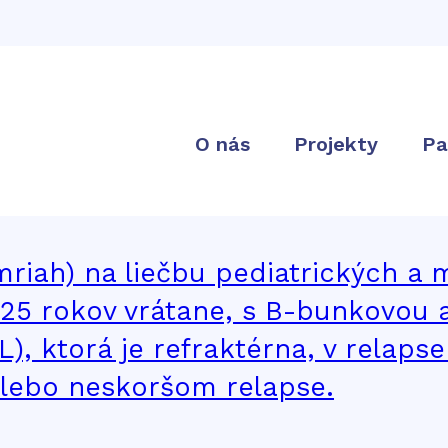
ekleucel
O nás
Projekty
Pa
ymriah) na liečbu pediatrických a
 25 rokov vrátane, s B-bunkovou
, ktorá je refraktérna, v relaps
alebo neskoršom relapse.