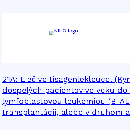
Značka:
tisagenl
21A: Liečivo tisagenlekleucel (K
dospelých pacientov vo veku do
lymfoblastovou leukémiou (B-ALL)
transplantácii, alebo v druhom 