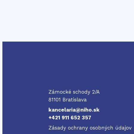
NIHO
Zámocké schody 2/A
81101 Bratislava
kancelaria@niho.sk
+421 911 652 357
Zásady ochrany osobných údajov