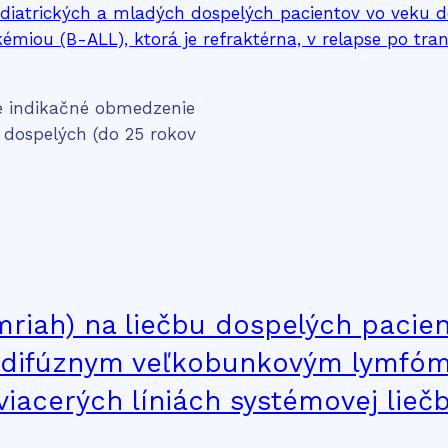
né indikačné obmedzenie
 dospelých (do 25 rokov
ymriah) na liečbu dospelých pacien
m difúznym veľkobunkovým lymfó
iacerých líniách systémovej lieč