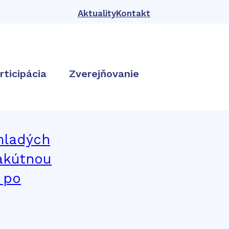
Aktuality
Kontakt
rticipácia
Zverejňovanie
 mladých
 akútnou
e po