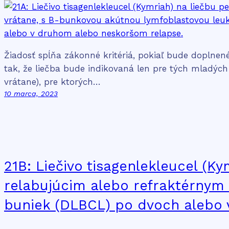
Žiadosť spĺňa zákonné kritériá, pokiaľ bude doplne
tak, že liečba bude indikovaná len pre tých mladých
vrátane), pre ktorých…
10 marca, 2023
21B: Liečivo tisagenlekleucel (K
relabujúcim alebo refraktérny
buniek (DLBCL) po dvoch alebo v